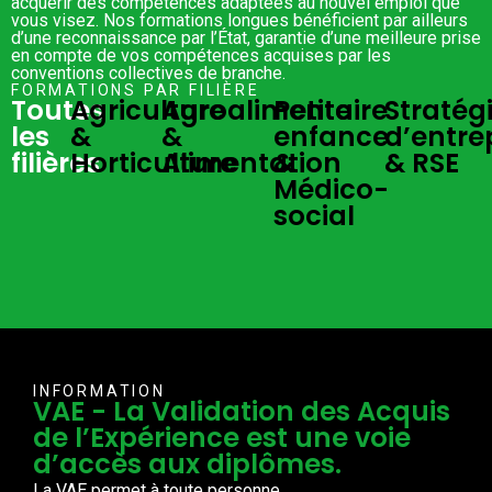
acquérir des compétences adaptées au nouvel emploi que
vous visez. Nos formations longues bénéficient par ailleurs
d’une reconnaissance par l’État, garantie d’une meilleure prise
en compte de vos compétences acquises par les
conventions collectives de branche.
FORMATIONS PAR FILIÈRE
Toutes
Agriculture
Agroalimentaire
Petite
Stratég
les
&
&
enfance
d’entre
filières
Horticulture
Alimentation
&
& RSE
Médico-
social
INFORMATION
VAE - La Validation des Acquis
de l’Expérience est une voie
d’accès aux diplômes.
La VAE permet à toute personne