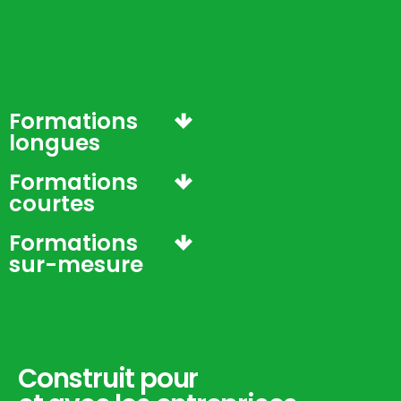
Résidence
Palmarès
Actualités
Formations
longues
Espace presse
Formations
Candidater
courtes
Formations
Demande d’informations
sur-mesure
Demande de Brochure
Construit pour