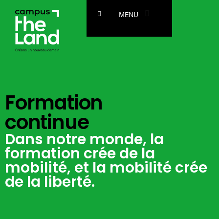
MENU
Le Campus
Les écoles
Enseignement Secondaire
Formation
continue
Enseignement Supérieur
Dans notre monde, la
Formation Continue
formation crée de la
mobilité, et la mobilité crée
Stage & Alternance
de la liberté.
International