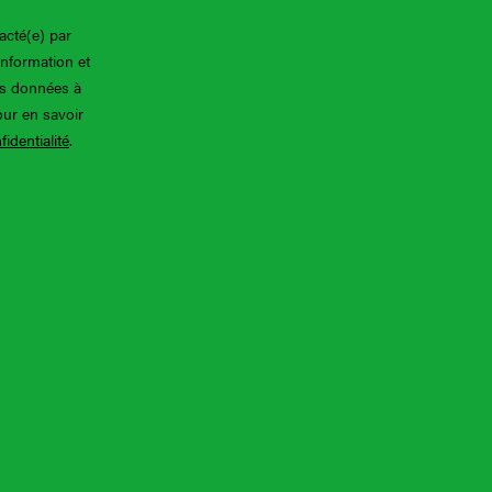
acté(e) par
information et
os données à
our en savoir
fidentialité
.