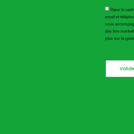
Dans le cadre
email et téléph
vous accompagn
des fins market
plus sur la ges
Valide