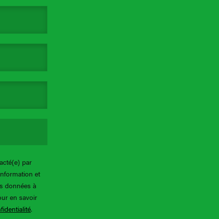
acté(e) par
information et
os données à
our en savoir
fidentialité
.