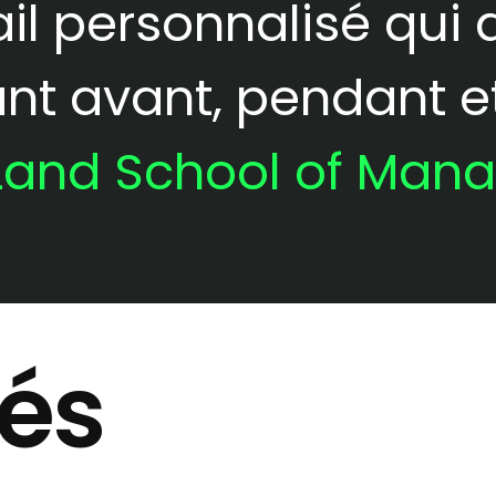
ail personnalisé qu
nt avant, pendant e
Land School of Man
tés