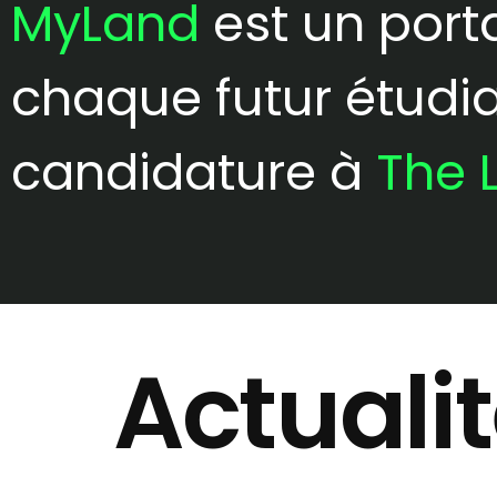
MyLand
est un port
chaque futur étudia
candidature à
The 
Actuali