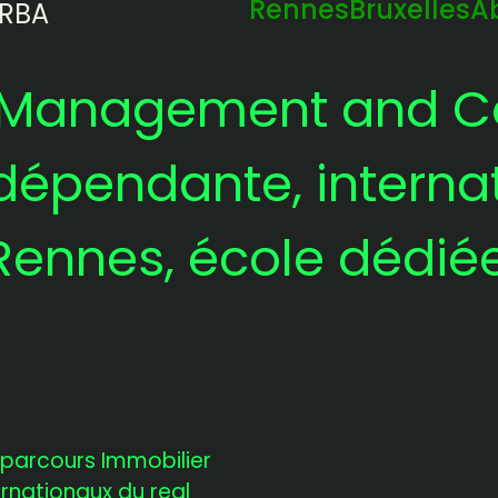
Rennes
Bruxelles
A
 RBA
f Management and 
dépendante, internat
 Rennes, école dédié
parcours Immobilier
rnationaux du real