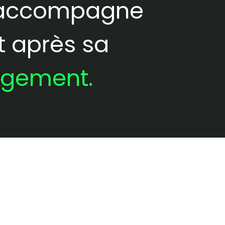
i accompagne
t après sa
agement.