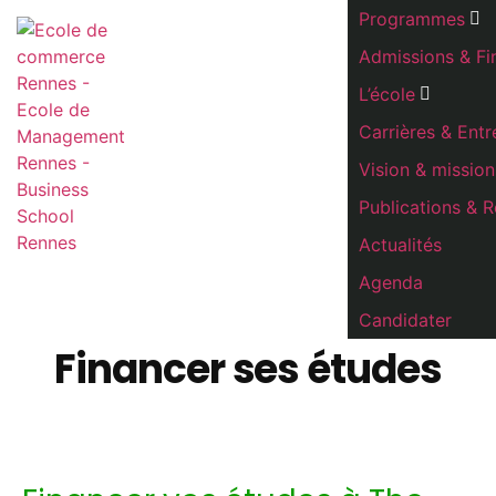
Programmes
Admissions & F
L’école
Carrières & Entr
Vision & mission
Publications & 
Actualités
Agenda
Candidater
Financer ses études