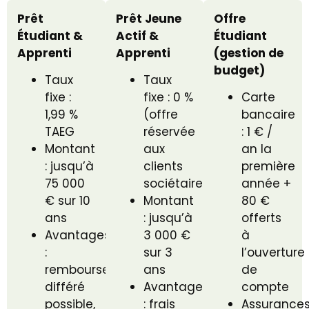
Prêt
Prêt Jeune
Offre
Étudiant &
Actif &
Étudiant
Apprenti
Apprenti
(gestion de
budget)
Taux
Taux
fixe :
fixe : 0 %
Carte
1,99 %
(offre
bancaire
TAEG
réservée
: 1 € /
Montant
aux
an la
: jusqu’à
clients
première
75 000
sociétaires)
année +
€ sur 10
Montant
80 €
ans
: jusqu’à
offerts
Avantages
3 000 €
à
:
sur 3
l’ouverture
remboursement
ans
de
différé
Avantages
compte
possible,
: frais
Assurance