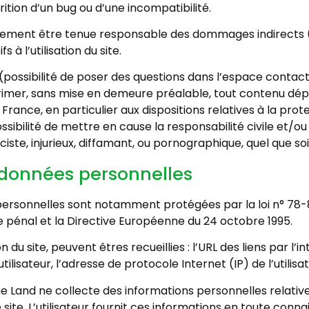
arition d’un bug ou d’une incompatibilité.
lement être tenue responsable des dommages indirects 
à l’utilisation du site.
possibilité de poser des questions dans l’espace contact) 
primer, sans mise en demeure préalable, tout contenu dép
 France, en particulier aux dispositions relatives à la pr
sibilité de mettre en cause la responsabilité civile et/o
te, injurieux, diffamant, ou pornographique, quel que soit
 données personnelles
ersonnelles sont notamment protégées par la loi n° 78-87 
ode pénal et la Directive Européenne du 24 octobre 1995.
ion du site, peuvent êtres recueillies : l’URL des liens par l’
tilisateur, l’adresse de protocole Internet (IP) de l’utilisat
e Land ne collecte des informations personnelles relatives 
 site. L’utilisateur fournit ces informations en toute co