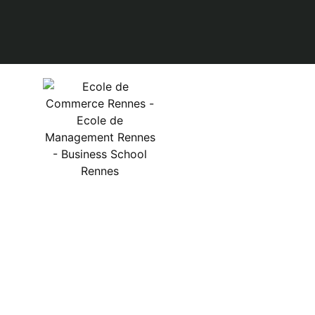
Programmes
Niveau Bac +2
Niveau Bac +3/4
Niveau Bac +5
CMI UK – Accréditatio
internationale
Executive Education
Le Programme d’excell
The Land © 2026.
Mentions légales
Ecole de Commerce Rennes
–
Ecole de Management
–
Business School