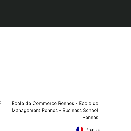
issions
Publications / Recherche
Actualités
A
Agenda
0
Ecole Commerce Rennes
 académique
tation
Business School Rennes
e & équipe
Français