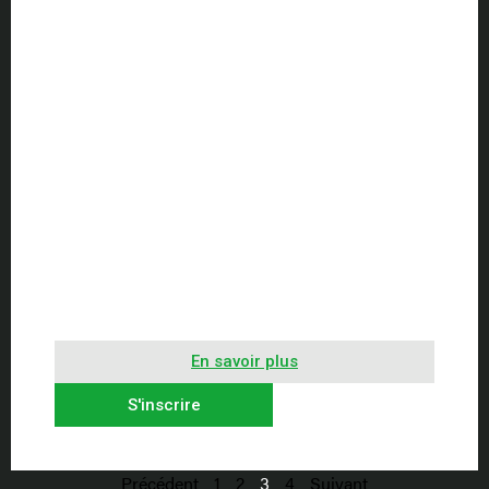
En savoir plus
S'inscrire
Précédent
1
2
3
4
Suivant