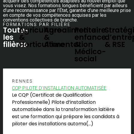
acquérir des compétences adaptées au nouvel emploi que
vous visez. Nos formations longues bénéficient par ailleurs
d’une reconnaissance par l’État, garantie d’une meilleure prise
en compte de vos compétences acquises par les
conventions collectives de branche.
FORMATIONS PAR FILIÈRE
Toutes
Agriculture
Agroalimentaire
Petite
Stratég
les
&
&
enfance
d’entre
filières
Horticulture
Alimentation
&
& RSE
Médico-
social
RENNES
CQP PILOTE D’INSTALLATION AUTOMATISÉE
Le CQP (Certificat de Qualification
Professionnelle) Pilote d’installation
automatisée dans la transformation laitière
est une formation qui prépare les candidats à
piloter des installations automa(…)