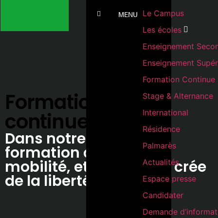
Le Campus
MENU
Les écoles
Enseignement Secon
Enseignement Supér
Formation Continue
Formation
Stage & Alternance
International
continue
Résidence
Dans notre monde, la
Palmarès
formation crée de la
mobilité, et la mobilité crée
Actualités
de la liberté.
Espace presse
Candidater
Demande d’informat