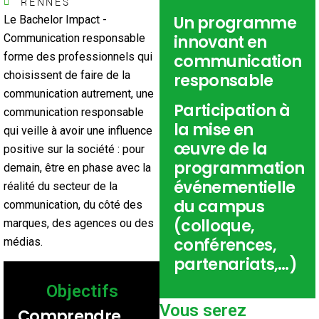
RENNES
Un programme
Le Bachelor Impact -
Communication responsable
innovant en
forme des professionnels qui
communication
choisissent de faire de la
responsable
communication autrement, une
Participation à
communication responsable
la mise en
qui veille à avoir une influence
œuvre de la
positive sur la société : pour
programmation
demain, être en phase avec la
événementielle
réalité du secteur de la
du campus
communication, du côté des
(colloque,
marques, des agences ou des
conférences,
médias.
partenariats,…)
Objectifs
Vous serez
Comprendre