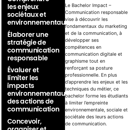
Le Bachelor Impact –
les enjeux
Communication responsable
sociétaux et
vise à découvrir les
environnementaux
fondamentaux du marketing
Élaborer une
et de la communication, à
développer ses
stratégie de
compétences en
communication
communication digitale et
responsable
graphisme tout en
renforçant sa posture
Évaluer et
professionnelle. En plus
limiter les
d’apprendre les enjeux et les
impacts
techniques du métier, ce
environnementaux
bachelor forme les étudiants
des actions de
à limiter l’empreinte
communication
environnementale, sociale et
sociétale des leurs actions
Concevoir,
de communication.
organiser et